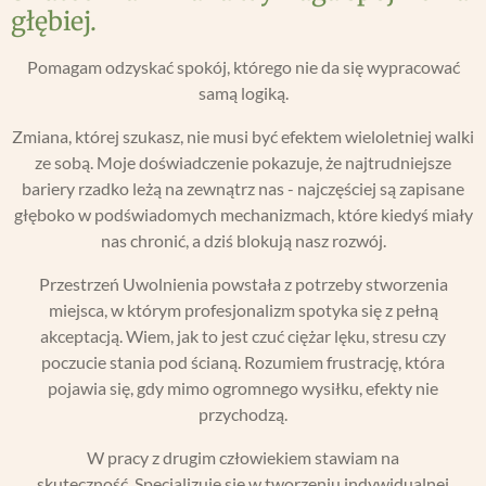
głębiej.
Pomagam odzyskać spokój, którego nie da się wypracować
samą logiką.
Zmiana, której szukasz, nie musi być efektem wieloletniej walki
ze sobą. Moje doświadczenie pokazuje, że najtrudniejsze
bariery rzadko leżą na zewnątrz nas - najczęściej są zapisane
głęboko w podświadomych mechanizmach, które kiedyś miały
nas chronić, a dziś blokują nasz rozwój.
Przestrzeń Uwolnienia
powstała z potrzeby stworzenia
miejsca, w którym profesjonalizm spotyka się z pełną
akceptacją. Wiem, jak to jest czuć ciężar lęku, stresu czy
poczucie stania pod ścianą. Rozumiem frustrację, która
pojawia się, gdy mimo ogromnego wysiłku, efekty nie
przychodzą.
W pracy z drugim człowiekiem stawiam na
skuteczność.
Specjalizuję się w tworzeniu indywidualnej